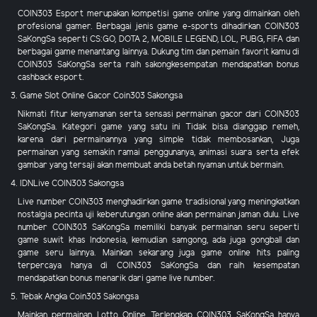
COIN303 Esport merupakan kompetisi game online yang dimainkan oleh
profesional gamer. Berbagai jenis game e-sports dihadirkan COIN303
SaKongSa seperti CS:GO, DOTA 2, MOBILE LEGEND, LOL, PUBG, FIFA dan
berbagai game menantang lainnya. Dukung tim dan pemain favorit kamu di
COIN303 SaKongSa serta raih sakongkesempatan mendapatkan bonus
cashback esport.
3. Game Slot Online Gacor Coin303 Sakongsa
Nikmati fitur kenyamanan serta sensasi permainan gacor dari COIN303
SaKongSa. Kategori game yang satu ini Tidak bisa dianggap remeh,
karena dari permainannya yang simple tidak membosankan, Juga
permainan yang semakin ramai penggunanya, animasi suara serta efek
gambar yang tersaji akan membuat anda betah nyaman untuk bermain.
4. IDNLive COIN303 Sakongsa
Live number COIN303 menghadirkan game tradisional yang meningkatkan
nostalgia pecinta uji keberutungan online akan permainan jaman dulu. Live
number COIN303 SaKongSa memiliki banyak permainan seru seperti
game suwit khas Indonesia, kemudian samgong, ada juga gongball dan
game seru lainnya. Mainkan sekarang juga game online hits paling
terpercaya hanya di COIN303 SaKongSa dan raih kesempatan
mendapatkan bonus menarik dari game live number.
5. Tebak Angka Coin303 Sakongsa
Mainkan permainan Lotto Online Terlengkap COIN303 SaKongSa hanya