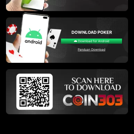
DOWNLOAD POKER
Download for Android
Panduan Download